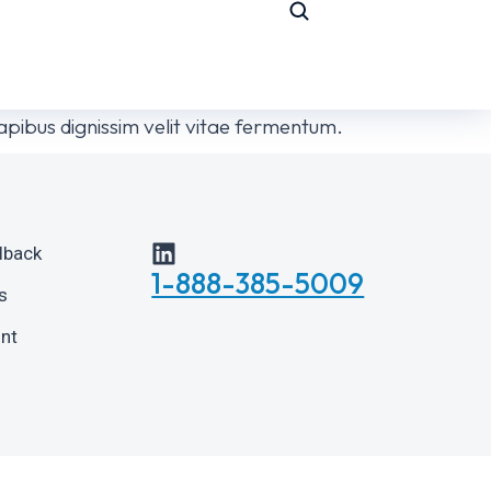
pibus dignissim velit vitae fermentum.
lback
1-888-385-5009
s
int