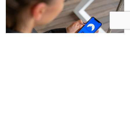
Morbi nec accumsan sem -
eget elit mauris
Suspendisse eget elit mauris. Phasellus velit nisi,
lobortis quis nisi et, venenatis finibus velit. Integer
non nibh eget arcu malesuada ullamcorper.
Morbi nec accumsan sem. Suspendisse eget elit