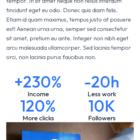
tempor. In sit amet neque non tellus interdum
tincidunt eget eu odio. Donec quis diam felis.
Etiam id quam maximus, tempus justo at posuere
est! Aenean urna urna, semper sed consectetur
sit amet, pretium eu ante. Integer non nibh eget
arcu malesuada ullamcorper. Sed lacinia tempor
orci, non lacinia purus faucibus non.
+230%
-20h
Income
Less work
120%
10K
More clicks
Followers