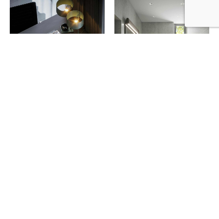
Our Approach
Morbi malesuada, felis eget aliquam hendrerit,
felis ex tincidunt mi, gravida facilisis leo nisi nec
tellus. Aenean lobortis blandit turpis, sed
sollicitudin metus auctor ac. Fusce lacinia interdum
metus. Pellentesque et quam nisi. Sed fringilla